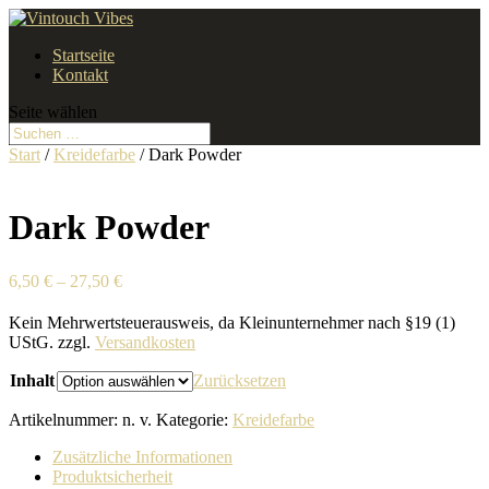
Startseite
Kontakt
Seite wählen
Start
/
Kreidefarbe
/ Dark Powder
Dark Powder
6,50
€
–
27,50
€
Kein Mehrwertsteuerausweis, da Kleinunternehmer nach §19 (1)
UStG.
zzgl.
Versandkosten
Inhalt
Zurücksetzen
Artikelnummer:
n. v.
Kategorie:
Kreidefarbe
Zusätzliche Informationen
Produktsicherheit