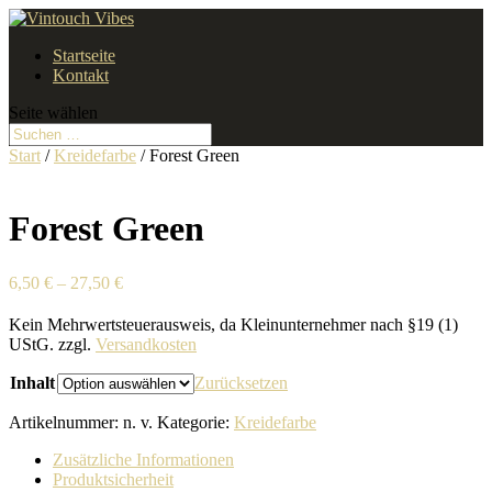
Startseite
Kontakt
Seite wählen
Start
/
Kreidefarbe
/ Forest Green
Forest Green
6,50
€
–
27,50
€
Kein Mehrwertsteuerausweis, da Kleinunternehmer nach §19 (1)
UStG.
zzgl.
Versandkosten
Inhalt
Zurücksetzen
Artikelnummer:
n. v.
Kategorie:
Kreidefarbe
Zusätzliche Informationen
Produktsicherheit