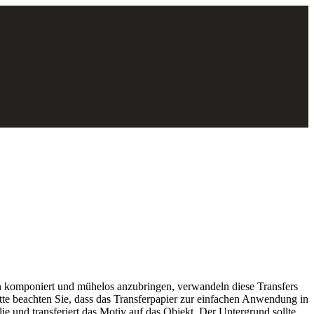
ön komponiert und mühelos anzubringen, verwandeln diese Transfers
e beachten Sie, dass das Transferpapier zur einfachen Anwendung in
ie und transferiert das Motiv auf das Objekt. Der Untergrund sollte