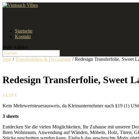
Startseite
Kontakt
Seite wählen
Start
/
Transferfolien & Decoupage
/ Redesign Transferfolie, Sweet 
Redesign Transferfolie, Sweet 
14,50
€
Kein Mehrwertsteuerausweis, da Kleinunternehmer nach §19 (1) US
Redesign
3 sheets
Transferfolie,
Entdecken Sie die vielen Möglichkeiten, Ihr Zuhause mit unseren De
Sweet
Ihren Wohnraum. Anwendung auf Wänden, Möbeln, Holz, Türen, Glas u
Lamb
Stücke geschnitten werden kann. Einfach das gewünschte Motiv platzie
Menge