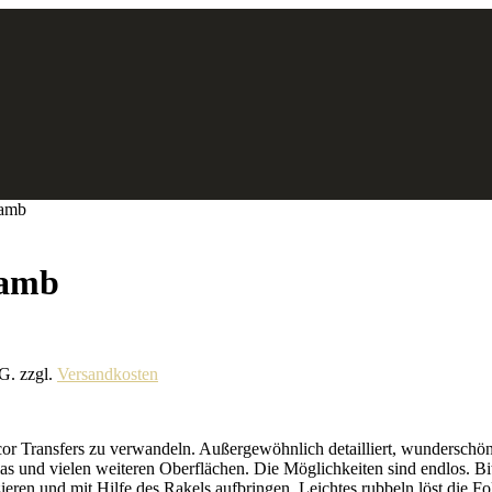
Lamb
Lamb
tG.
zzgl.
Versandkosten
cor Transfers zu verwandeln. Außergewöhnlich detailliert, wundersch
nd vielen weiteren Oberflächen. Die Möglichkeiten sind endlos. Bitt
ren und mit Hilfe des Rakels aufbringen. Leichtes rubbeln löst die Fol