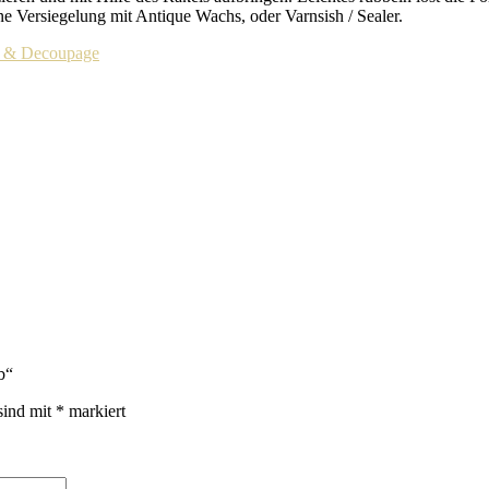
ne Versiegelung mit Antique Wachs, oder Varnsish / Sealer.
en & Decoupage
b“
sind mit
*
markiert